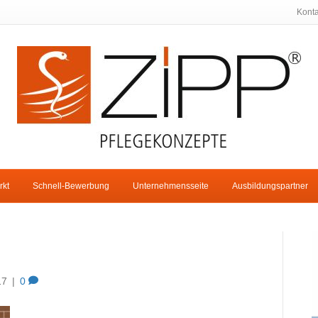
Konta
rkt
Schnell-Bewerbung
Unternehmensseite
Ausbildungspartner
17
|
0