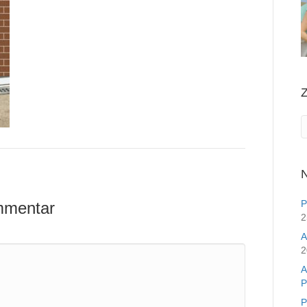
Z
N
P
mmentar
2
A
2
A
P
P