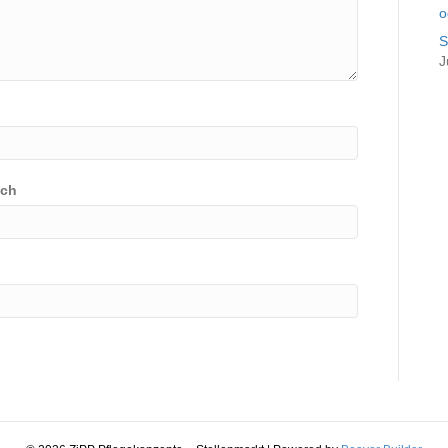
o
S
J
ich